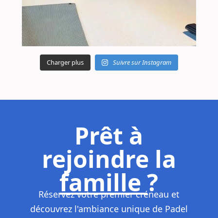
Charger plus
Suivre sur Instagram
Prêt à
rejoindre la
famille
?
Réservez votre premier créneau et
découvrez l'ambiance unique de Padel