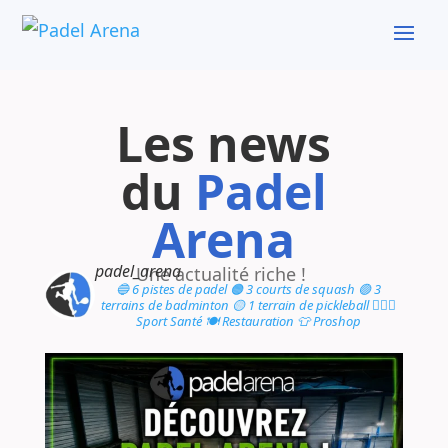
Les news
du
Padel
Arena
padel_arena
Une actualité riche !
🔵 6 pistes de padel
🟠 3 courts de squash
🟢 3
terrains de badminton
🟡 1 terrain de pickleball
🏋🏻‍♂️
Sport Santé
🍽️ Restauration
👕 Proshop