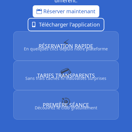
différent.
Réserver maintenant
Télécharger l'application
⚡
RÉSERVATION RAPIDE
En quelques clics depuis notre plateforme
💳
TARIFS TRANSPARENTS
Sans frais cachés ni mauvaises surprises
🎯
PREMIÈRE SÉANCE
Découvrez le club gratuitement