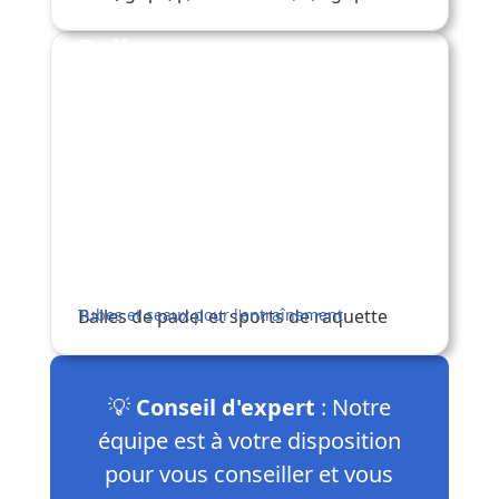
Balles
Balles de padel et sports de raquette
Tubes et seaux pour l'entraînement
💡
Conseil d'expert
: Notre
équipe est à votre disposition
pour vous conseiller et vous