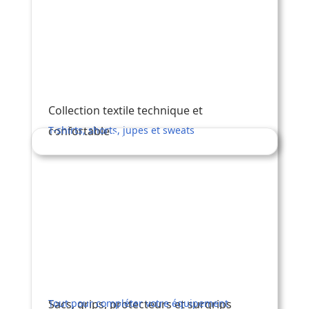
Collection textile technique et
confortable
T-shirts, shorts, jupes et sweats
Accessoires
Sacs, grips, protecteurs et surgrips
Tout pour compléter votre équipement