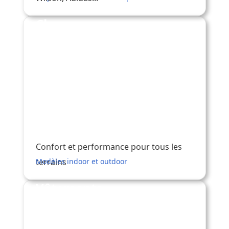
Chaussures
Confort et performance pour tous les
terrains
Modèles indoor et outdoor
Vêtements