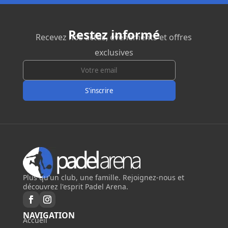
Restez informé
Recevez nos actus, événements et offres
exclusives
Plus qu'un club, une famille. Rejoignez-nous et
découvrez l'esprit Padel Arena.
NAVIGATION
Accueil